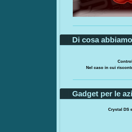
Di cosa abbiamo
Control
Nel caso in cui riscont
Gadget per le az
Crystal DS s