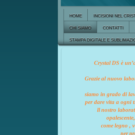
HOME
INCISIONI NEL CRI
CHI SIAMO
CONTATTI
STAMPA DIGITALE E SUBLIMAZI
Crystal
DS è un’a
Grazie
al nuovo labo
siamo in grado di lavo
per dare vita a ogni 
ll
nostro laborat
opalescente
come
legno , v
per
pr