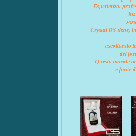
Esperienza
, profe
in
sos
Crystal
DS tiene, i
ascoltando
l
dei
for
Questa
morale im
è
fonte d