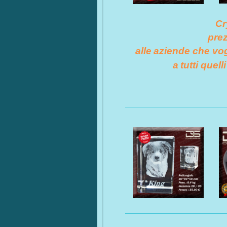
Cr
pre
alle
aziende che vo
a
tutti quel