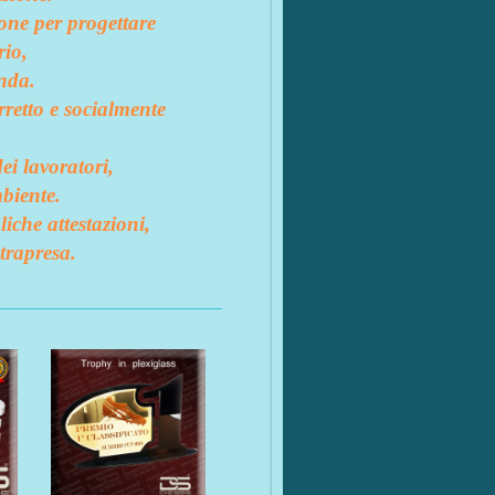
ione per progettare
rio,
nda.
rretto e socialmente
ei lavoratori,
mbiente.
iche attestazioni,
trapresa.