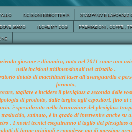
STALLO
INCISIONI BIGIOTTERIA
STAMPA UV E LAVORAZZI
DOVE SIAMO
I LOVE MY DOG
PREMIAZIONI , COPPE , T
ONE
zienda giovane e dinamica, nata nel 2011 come una azie
nelle
incisioni tridimensionali nel cristallo .
ratorio dotato di macchinari laser all'avanguardia e pe
formato
,
rare, tagliare e incidere il plexiglass a seconda delle vos
tipologia di prodotto, dalle targhe agli espositori, fino a
orio, è specializzato nella lavorazione del plexiglass trasp
, traslucido, satinato, è in grado di intervenire anche su al
etro . I nostri tecnici eseguiranno il taglio del plexiglass a
odotti di forme originali e complesse ma di massima prec