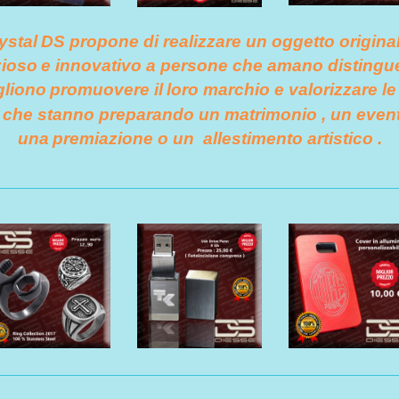
ystal
DS propone di realizzare un oggetto original
zioso
e innovativo a persone che amano distingue
gliono
promuovere il
loro marchio e valorizzare le
li che stanno preparando un matrimonio , un event
una
premiazione o un allestimento artistico .