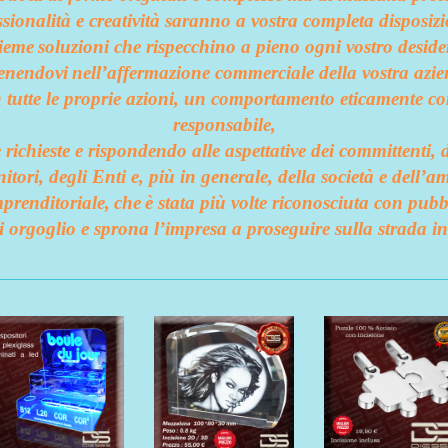
ssionalità e creatività saranno a vostra completa disposiz
sieme
soluzioni che rispecchino a pieno ogni vostro deside
tenendovi
nell’affermazione commerciale della vostra azie
n tutte le proprie azioni, un comportamento eticamente co
responsabile,
e richieste e rispondendo alle aspettative dei committenti, d
nitori, degli Enti e, più in generale, della società e dell’a
prenditoriale,
che
è stata più volte riconosciuta con pubbl
i orgoglio e sprona l’impresa a proseguire sulla strada in