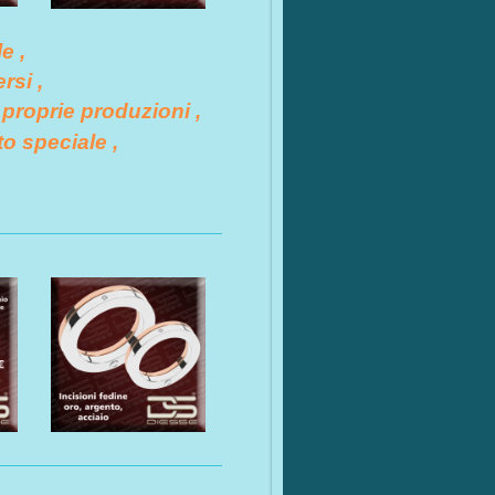
e ,
rsi ,
 proprie produzioni ,
o speciale ,