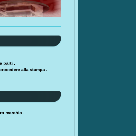
 parti .
 procedere alla stampa .
oro marchio .