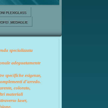
ONI PLEXIGLASS
ROFEI ,MEDAGLIE
nda specializzata
rsonale adeguatamente
tre specifiche esigenze
,
i complementi d’arredo.
arente, colorato,
tri materiali
ttraverso laser,
isione.