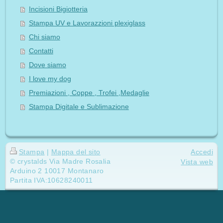
Incisioni Bigiotteria
Stampa UV e Lavorazzioni plexiglass
Chi siamo
Contatti
Dove siamo
I love my dog
Premiazioni , Coppe , Trofei ,Medaglie
Stampa Digitale e Sublimazione
Stampa
|
Mappa del sito
Accedi
© crystalds Via Madre Rosalia
Vista web
Arduino 2 10017 Montanaro
Partita IVA:10628240011